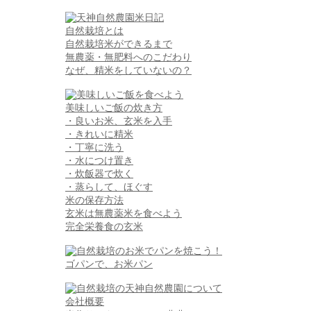
自然栽培とは
自然栽培米ができるまで
無農薬・無肥料へのこだわり
なぜ、精米をしていないの？
美味しいご飯の炊き方
・良いお米、玄米を入手
・きれいに精米
・丁寧に洗う
・水につけ置き
・炊飯器で炊く
・蒸らして、ほぐす
米の保存方法
玄米は無農薬米を食べよう
完全栄養食の玄米
ゴパンで、お米パン
会社概要