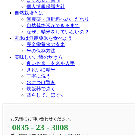
よくあるご質問
個人情報保護方針
自然栽培とは
無農薬・無肥料へのこだわり
自然栽培米ができるまで
なぜ、精米をしていないの？
玄米は無農薬米を食べよう
完全栄養食の玄米
米の保存方法
美味しいご飯の炊き方
良いお米、玄米を入手
きれいに精米
丁寧に洗う
水につけ置き
炊飯器で炊く
蒸らして、ほぐす
お気軽にお問い合わせください。
0835 - 23 - 3008