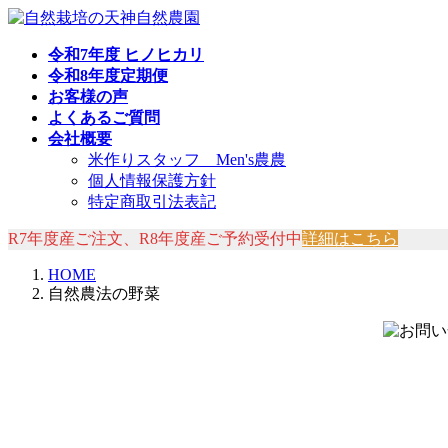
コ
ナ
ン
ビ
令和7年度 ヒノヒカリ
テ
ゲ
令和8年度定期便
ン
ー
お客様の声
ツ
シ
よくあるご質問
へ
ョ
会社概要
ス
ン
米作りスタッフ Men's農農
キ
に
個人情報保護方針
ッ
移
特定商取引法表記
プ
動
R7年度産ご注文、R8年度産ご予約受付中
詳細はこちら
HOME
自然農法の野菜