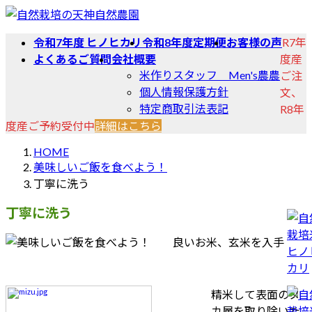
コ
ナ
ン
ビ
令和7年度 ヒノヒカリ
令和8年度定期便
お客様の声
R7年
テ
ゲ
よくあるご質問
会社概要
度産
ン
ー
米作りスタッフ Men's農農
ご注
ツ
シ
個人情報保護方針
文、
へ
ョ
特定商取引法表記
R8年
ス
ン
度産ご予約受付中
詳細はこちら
キ
に
ッ
移
HOME
プ
動
美味しいご飯を食べよう！
丁寧に洗う
丁寧に洗う
精米して表面のヌ
カ層を取り除いた