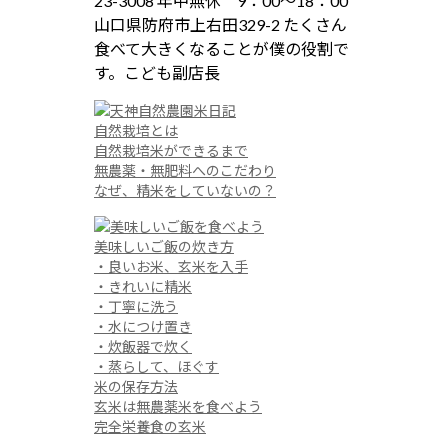
自然栽培とは
自然栽培米ができるまで
無農薬・無肥料へのこだわり
なぜ、精米をしていないの？
美味しいご飯の炊き方
・良いお米、玄米を入手
・きれいに精米
・丁寧に洗う
・水につけ置き
・炊飯器で炊く
・蒸らして、ほぐす
米の保存方法
玄米は無農薬米を食べよう
完全栄養食の玄米