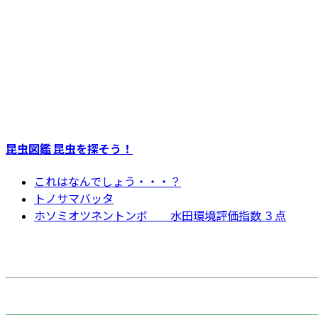
昆虫図鑑 昆虫を探そう！
これはなんでしょう・・・？
トノサマバッタ
ホソミオツネントンボ 水田環境評価指数 ３点