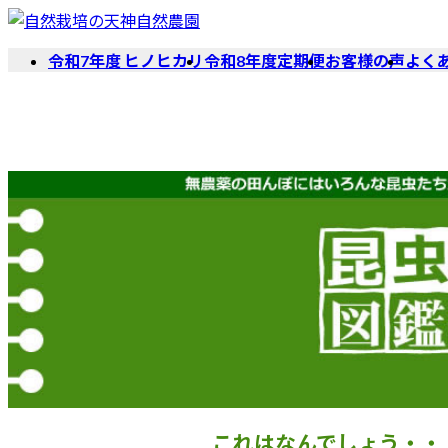
コ
ナ
ン
ビ
令和7年度 ヒノヒカリ
令和8年度定期便
お客様の声
よく
テ
ゲ
ン
ー
ツ
シ
へ
ョ
ス
ン
キ
に
ッ
移
プ
動
これはなんでしょう・・