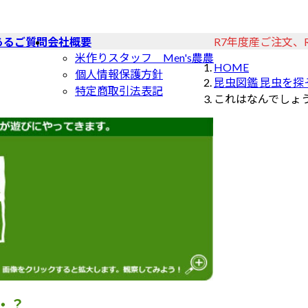
あるご質問
会社概要
R7年度産ご注文、
米作りスタッフ Men's農農
HOME
個人情報保護方針
昆虫図鑑 昆虫を探
特定商取引法表記
これはなんでしょ
・？